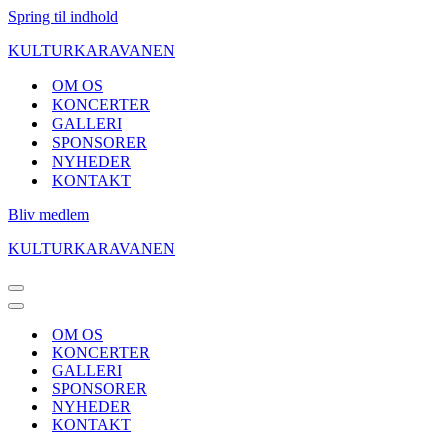
Spring til indhold
KULTURKARAVANEN
OM OS
KONCERTER
GALLERI
SPONSORER
NYHEDER
KONTAKT
Bliv medlem
KULTURKARAVANEN
Navigation
menu
Navigation
menu
OM OS
KONCERTER
GALLERI
SPONSORER
NYHEDER
KONTAKT