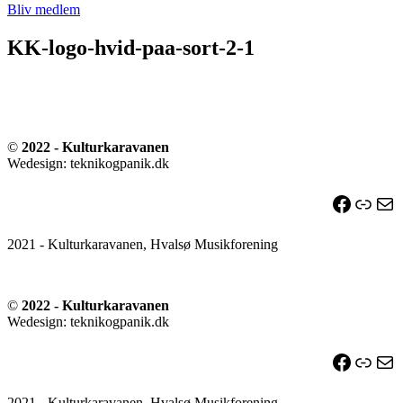
Bliv medlem
KK-logo-hvid-paa-sort-2-1
©
2022 - Kulturkaravanen
Wedesign: teknikogpanik.dk
Facebo
Link
Ma
2021 - Kulturkaravanen, Hvalsø Musikforening
©
2022 - Kulturkaravanen
Wedesign: teknikogpanik.dk
Facebo
Link
Ma
2021 - Kulturkaravanen, Hvalsø Musikforening