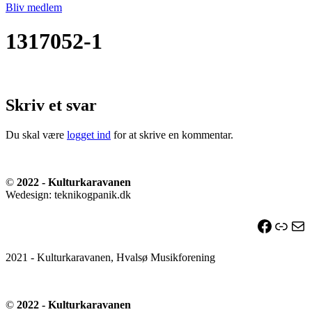
Bliv medlem
1317052-1
Skriv et svar
Du skal være
logget ind
for at skrive en kommentar.
©
2022 - Kulturkaravanen
Wedesign: teknikogpanik.dk
Facebo
Link
Ma
2021 - Kulturkaravanen, Hvalsø Musikforening
©
2022 - Kulturkaravanen