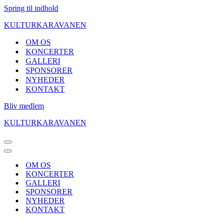
Spring til indhold
KULTURKARAVANEN
OM OS
KONCERTER
GALLERI
SPONSORER
NYHEDER
KONTAKT
Bliv medlem
KULTURKARAVANEN
Navigation
menu
Navigation
menu
OM OS
KONCERTER
GALLERI
SPONSORER
NYHEDER
KONTAKT