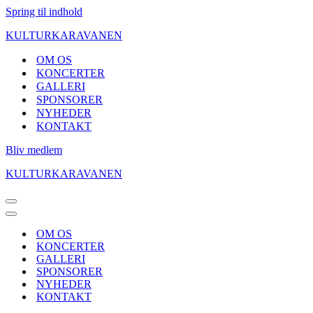
Spring til indhold
KULTURKARAVANEN
OM OS
KONCERTER
GALLERI
SPONSORER
NYHEDER
KONTAKT
Bliv medlem
KULTURKARAVANEN
Navigation
menu
Navigation
menu
OM OS
KONCERTER
GALLERI
SPONSORER
NYHEDER
KONTAKT