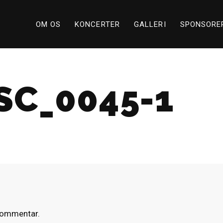
OM OS
KONCERTER
GALLERI
SPONSORE
SC_0045-1
 kommentar.