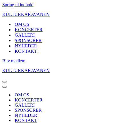
Spring til indhold
KULTURKARAVANEN
OM OS
KONCERTER
GALLERI
SPONSORER
NYHEDER
KONTAKT
Bliv medlem
KULTURKARAVANEN
Navigation
menu
Navigation
menu
OM OS
KONCERTER
GALLERI
SPONSORER
NYHEDER
KONTAKT