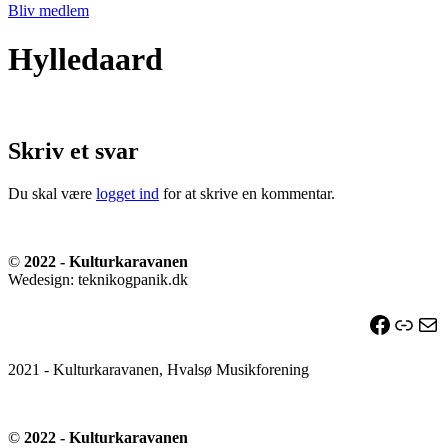
Bliv medlem
Hylledaard
Skriv et svar
Du skal være
logget ind
for at skrive en kommentar.
©
2022 - Kulturkaravanen
Wedesign: teknikogpanik.dk
Facebo
Link
Ma
2021 - Kulturkaravanen, Hvalsø Musikforening
©
2022 - Kulturkaravanen